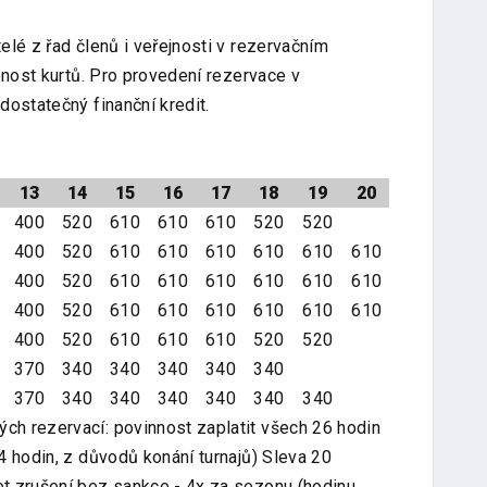
lé z řad členů i veřejnosti v rezervačním
enost kurtů. Pro provedení rezervace v
ostatečný finanční kredit.
13
14
15
16
17
18
19
20
400
520
610
610
610
520
520
400
520
610
610
610
610
610
610
400
520
610
610
610
610
610
610
400
520
610
610
610
610
610
610
400
520
610
610
610
520
520
370
340
340
340
340
340
370
340
340
340
340
340
340
h rezervací: povinnost zaplatit všech 26 hodin
4 hodin, z důvodů konání turnajů) Sleva 20
t zrušení bez sankce - 4x za sezonu (hodinu