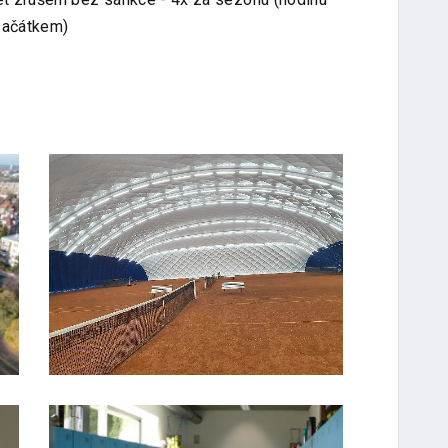
začátkem)
FOTO #2