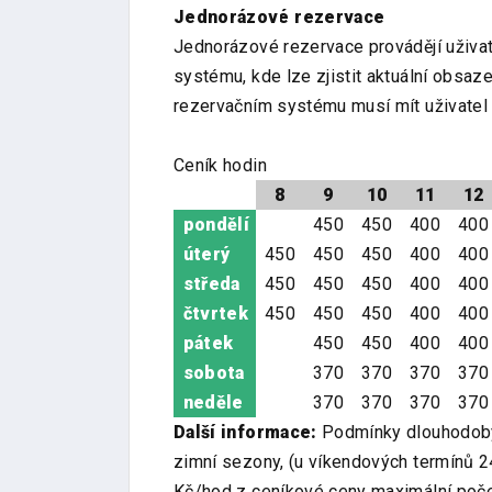
Jednorázové rezervace
Jednorázové rezervace provádějí uživate
systému, kde lze zjistit aktuální obsaz
rezervačním systému musí mít uživatel d
Ceník hodin
8
9
10
11
12
pondělí
450
450
400
400
úterý
450
450
450
400
400
středa
450
450
450
400
400
čtvrtek
450
450
450
400
400
pátek
450
450
400
400
sobota
370
370
370
370
neděle
370
370
370
370
Další informace:
Podmínky dlouhodobýc
zimní sezony, (u víkendových termínů 2
Kč/hod z ceníkové ceny maximální poče