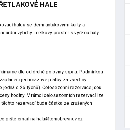
PŘETLAKOVÉ HALE
ovací halou se třemi antukovými kurty a
andardní výběhy i celkový prostor s výškou haly
ijímáme dle od druhé poloviny srpna. Podmínkou
 zaplacení jednorázové platby za všechny
e jedná o 26 týdnů). Celosezonní rezervace jsou
eny hodiny. V rámci celosezonních rezervací lze
(u těchto rezervací bude částka ze zrušených
e pište email na hala@tenisbrevnov.cz.