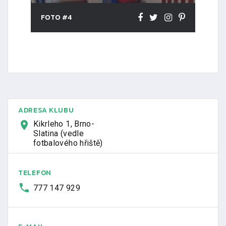
FOTO #4
ADRESA KLUBU
Kikrleho 1, Brno-
Slatina (vedle
fotbalového hřiště)
TELEFON
777 147 929