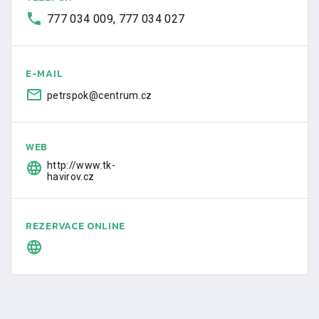
777 034 009, 777 034 027
E-MAIL
petrspok@centrum.cz
WEB
http://www.tk-
havirov.cz
REZERVACE ONLINE