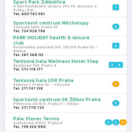
Sport Park Zdiměřice
U Geofyzikálního ústavu, 252 42 Jesenice u
1
Prahy-Zdi...
Tel. 603 762 561
Sportovní centrum Měcholupy
3
Turínská 1483, Praha 10​
Tel. 724 928 730
PARK HOLIDAY health & leisure
club
3
Květnového povstání 194, 103 00 Praha 10 -
Benice
Tel. 267 268 112
Tenisová hala Wellness Hotel Step
3
3
Spojovací 1141, Praha 9
Tel. 272 178 177
Tenisová hala USK Praha
2
Sámova 1, Praha 10 – Vršovice
Tel. 271 747 128
Sportovní centrum SK Žižkov Praha
3
Pitterova 2878/5, Praha 3 - Žižkov
Tel. 271 770 723
Pála Vízner Tennis
2
2
2
Suttnerové 841/2, Praha 6
Tel. 739 320 990