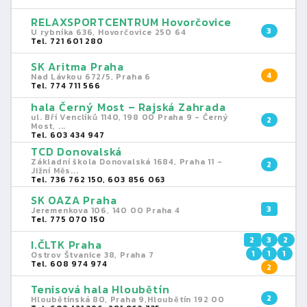
RELAXSPORTCENTRUM Hovorčovice
3
U rybníka 636, Hovorčovice 250 64
Tel. 721 601 280
SK Aritma Praha
4
Nad Lávkou 672/5, Praha 6
Tel. 774 711 566
hala Černý Most – Rajská Zahrada
ul. Bří Venclíků 1140, 198 00 Praha 9 - Černý
2
Most, ...
Tel. 603 434 947
TCD Donovalská
Základní škola Donovalská 1684, Praha 11 -
2
Jižní Měs...
Tel. 736 762 150, 603 856 063
SK OAZA Praha
3
Jeremenkova 106, 140 00 Praha 4
Tel. 775 070 150
2
3
2
I.ČLTK Praha
1
1
1
Ostrov Štvanice 38, Praha 7
Tel. 608 974 974
2
Tenisová hala Hloubětín
2
Hloubětínská 80, Praha 9,Hloubětín 192 00