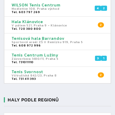
WILSON Tenis Centrum
4
2
Modletice 108, Praha východ
Tel. 603 797 269
Hala Klánovice
2
V pátem 521, Praha 9 - Klánovice
Tel. 720 380 800
Tenisová hala Barrandov
Sportovní areál ZŠ V Remízku 919, Praha 5
Tel. 608 972 996
Tenis Centrum Lužiny
3
1
Zázvorkova 1480/11, Praha 5
Tel. 731011110
Tenis Svornost
2
Větrušická 842/23, Praha 8
Tel. 731 411 393
HALY PODLE REGIONŮ