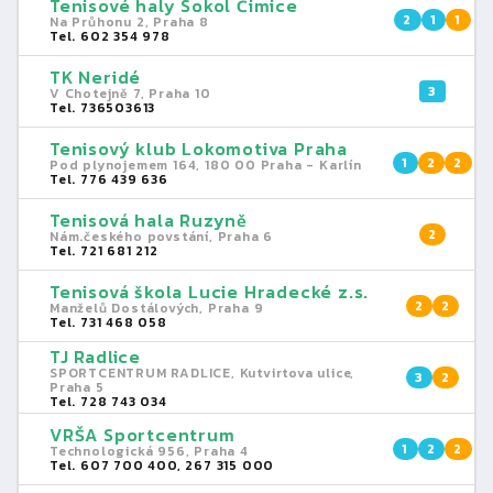
Tenisové haly Sokol Čimice
2
1
1
Na Průhonu 2, Praha 8
Tel. 602 354 978
TK Neridé
3
V Chotejně 7, Praha 10
Tel. 736503613
Tenisový klub Lokomotiva Praha
1
2
2
Pod plynojemem 164, 180 00 Praha - Karlín
Tel. 776 439 636
Tenisová hala Ruzyně
2
Nám.českého povstání, Praha 6
Tel. 721 681 212
Tenisová škola Lucie Hradecké z.s.
2
2
Manželů Dostálových, Praha 9
Tel. 731 468 058
TJ Radlice
SPORTCENTRUM RADLICE, Kutvirtova ulice,
3
2
Praha 5
Tel. 728 743 034
VRŠA Sportcentrum
1
2
2
Technologická 956, Praha 4
Tel. 607 700 400, 267 315 000