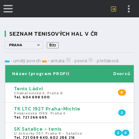
SEZNAM TENISOVÝCH HAL V ČR
PRAHA
- umělý povrch
- antuka
- pevná
- přetlaková
Název (program PROFI)
Dvorců
Tenis Ládví
8
Chabařovická 4, Praha 8
Tel. 604 698 500
TK LTC 1927 Praha-Michle
2
Pekárenská 1598, Praha 4
Tel. 721 266 665
SK Satalice - tenis
2
3
U Arborky 397, Praha 9 - Satalice
Tel. 721 069 640, 602 286 214