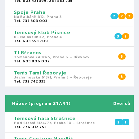
Tel. 603 421 396, 281 863 735
Spoje Praha
2
2
2
Na Balkáně 812, Praha 3
Tel. 737 303 003
Tenisový klub Písnice
3
2
ul. Na okruhu 2, Praha 4
Tel. 603 553 709
TJ Břevnov
3
Tomanova 2480/5, Praha 6 – Břevnov
Tel. 603 806 002
Tenis Tami Řeporyje
3
Jáchymovská 613/1, Praha 5 - Řeporyje
Tel. 732 742 333
Název (program START)
Dvorců
Tenisová hala Strašnice
2
1
Pod Strání 3124/7a, Praha 10 - Strašnice
Tel. 776 012 755
Tenis Centrum Mandlík