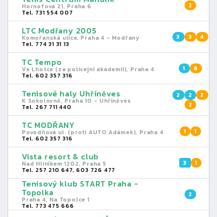
2
Hornofova 21, Praha 6
Tel. 731 554 007
LTC Modřany 2005
3
3
4
Komořanská ulice, Praha 4 - Modřany
Tel. 774 31 31 13
TC Tempo
1
6
Ve Lhotce (za policejní akademií), Praha 4
Tel. 602 357 316
Tenisové haly Uhříněves
2
2
2
K Sokolovně, Praha 10 - Uhříněves
2
Tel. 267 711 440
TC MODŘANY
1
1
Povodňová ul. (proti AUTO Adámek), Praha 4
Tel. 602 357 316
Vista resort & club
3
1
Nad Hliníkem 1202, Praha 5
Tel. 257 210 647, 603 726 477
Tenisový klub START Praha -
Topolka
2
Praha 4, Na Topolce 1
Tel. 773 475 666